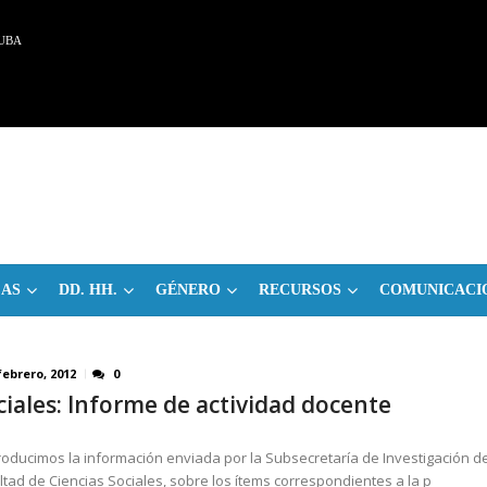
UBA
CAS
DD. HH.
GÉNERO
RECURSOS
COMUNICACI
febrero, 2012
0
ciales: Informe de actividad docente
oducimos la información enviada por la Subsecretaría de Investigación de
ltad de Ciencias Sociales, sobre los ítems correspondientes a la p