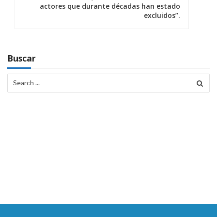
a
actores que durante décadas han estado
excluidos”.
c
i
ó
Buscar
n
Search
for:
d
e
e
n
t
r
a
d