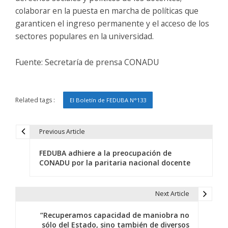
colaborar en la puesta en marcha de políticas que
garanticen el ingreso permanente y el acceso de los
sectores populares en la universidad.
Fuente: Secretaría de prensa CONADU
Related tags :
El Boletín de FEDUBA N°133
Previous Article
N
FEDUBA adhiere a la preocupación de
a
CONADU por la paritaria nacional docente
v
e
Next Article
g
“Recuperamos capacidad de maniobra no
sólo del Estado, sino también de diversos