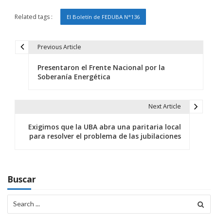
Related tags :
El Boletín de FEDUBA N°136
Previous Article
N
Presentaron el Frente Nacional por la
a
Soberanía Energética
v
e
Next Article
g
Exigimos que la UBA abra una paritaria local
para resolver el problema de las jubilaciones
a
c
i
Buscar
ó
Search
for:
n