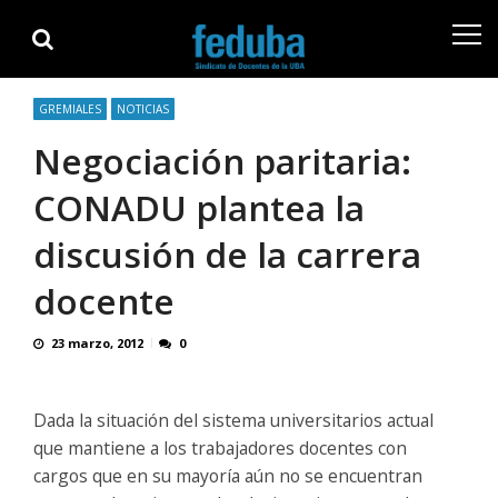
Skip
Skip
to
to
navigation
content
GREMIALES
NOTICIAS
Negociación paritaria:
CONADU plantea la
discusión de la carrera
docente
23 marzo, 2012
0
Dada la situación del sistema universitarios actual
que mantiene a los trabajadores docentes con
cargos que en su mayoría aún no se encuentran