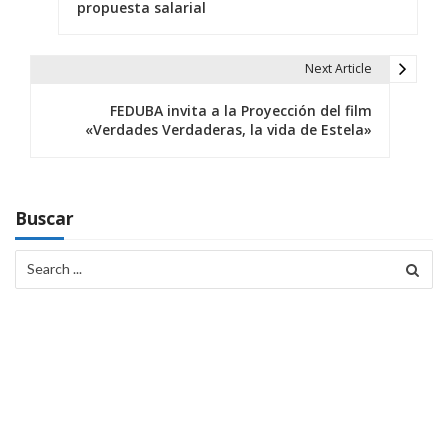
propuesta salarial
v
e
Next Article
g
FEDUBA invita a la Proyección del film
a
«Verdades Verdaderas, la vida de Estela»
c
i
Buscar
ó
Search
n
for:
d
e
e
n