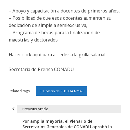
– Apoyo y capacitación a docentes de primeros años,
– Posibilidad de que esos docentes aumenten su
dedicación de simple a semiexclusiva,
– Programa de becas para la finalización de
maestrías y doctorados.
Hacer click aquí para acceder a la grilla salarial
Secretaría de Prensa CONADU
Related tags :
El Boletín de FEDUBA N°140
Previous Article
N
Por amplia mayoría, el Plenario de
a
Secretarios Generales de CONADU aprobó la