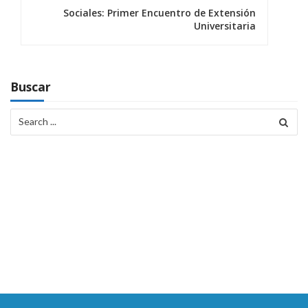
Sociales: Primer Encuentro de Extensión
g
Universitaria
a
c
Buscar
i
Search
ó
for:
n
d
e
e
n
t
r