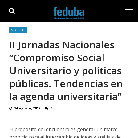
Skip
Skip
to
to
navigation
content
NOTICIAS
II Jornadas Nacionales
“Compromiso Social
Universitario y políticas
públicas. Tendencias en
la agenda universitaria”
14 agosto, 2012
0
El propósito del encuentro es generar un marco
propicio para el intercambio de ideas y análisis de