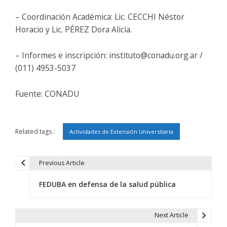
– Coordinación Académica: Lic. CECCHI Néstor
Horacio y Lic. PÉREZ Dora Alicia.
– Informes e inscripción: instituto@conadu.org.ar /
(011) 4953-5037
Fuente: CONADU
Related tags :
Actividades de Extensión Universitaria
Previous Article
N
FEDUBA en defensa de la salud pública
a
v
Next Article
e