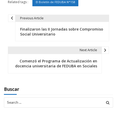
Related tags :
El Boletín de FEDUBA N°158
Previous Article
N
Finalizaron las II Jornadas sobre Compromiso
a
Social Universitario
v
e
Next Article
g
Comenzó el Programa de Actualización en
docencia universitaria de FEDUBA en Sociales
a
c
i
Buscar
ó
Search
for:
n
d