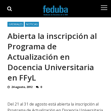
Skip
Skip
to
to
navigation
content
GREMIALES
NOTICIAS
Abierta la inscripción al
Programa de
Actualización en
Docencia Universitaria
en FFyL
24 agosto, 2012
0
Del 21 al 31 de agosto está abierta la inscripción al
Programa de Actualización en Docencia Universitaria