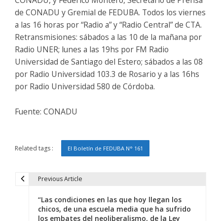
de CONADU y Gremial de FEDUBA. Todos los viernes
a las 16 horas por “Radio a” y “Radio Central” de CTA.
Retransmisiones: sábados a las 10 de la mañana por
Radio UNER; lunes a las 19hs por FM Radio
Universidad de Santiago del Estero; sábados a las 08
por Radio Universidad 103.3 de Rosario y a las 16hs
por Radio Universidad 580 de Córdoba.
Fuente: CONADU
Related tags :
El Boletín de FEDUBA N° 161
Previous Article
N
“Las condiciones en las que hoy llegan los
a
chicos, de una escuela media que ha sufrido
los embates del neoliberalismo, de la Ley