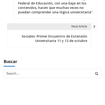
v
Federal de Educación, con una baja en los
contenidos, hacen que muchas veces no
e
puedan comprender una lógica universitaria”.
g
a
Next Article
c
Sociales: Primer Encuentro de Extensión
Universitaria 11 y 12 de octubre
i
ó
n
Buscar
d
Search
for:
e
e
n
t