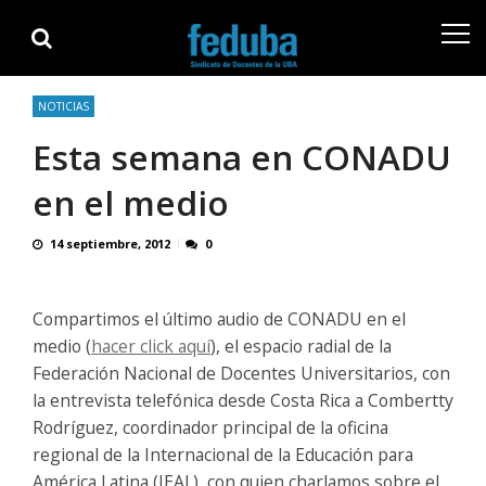
Skip
Skip
to
to
navigation
content
NOTICIAS
Esta semana en CONADU
en el medio
14 septiembre, 2012
0
Compartimos el último audio de CONADU en el
medio (
hacer click aquí
), el espacio radial de la
Federación Nacional de Docentes Universitarios, con
la entrevista telefónica desde Costa Rica a Combertty
Rodríguez, coordinador principal de la oficina
regional de la Internacional de la Educación para
América Latina (IEAL), con quien charlamos sobre el