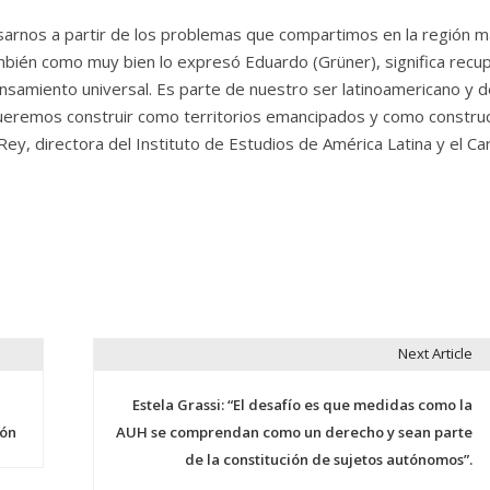
arnos a partir de los problemas que compartimos en la región 
 También como muy bien lo expresó Eduardo (Grüner), significa recu
nsamiento universal. Es parte de nuestro ser latinoamericano y d
queremos construir como territorios emancipados y como constru
Rey, directora del Instituto de Estudios de América Latina y el Car
Next Article
Estela Grassi: “El desafío es que medidas como la
ión
AUH se comprendan como un derecho y sean parte
de la constitución de sujetos autónomos”.