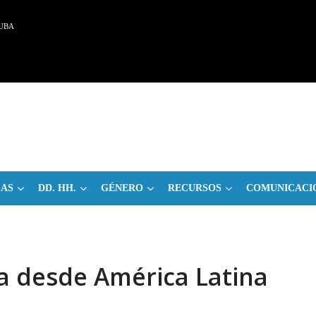
UBA
CAS
DD. HH.
GÉNERO
RECURSOS
COMUNICACI
a desde América Latina