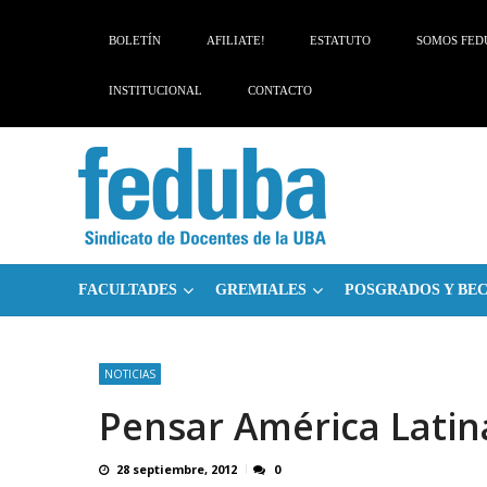
Skip
Skip
to
to
BOLETÍN
AFILIATE!
ESTATUTO
SOMOS FED
navigation
content
INSTITUCIONAL
CONTACTO
FACULTADES
GREMIALES
POSGRADOS Y BE
NOTICIAS
Pensar América Latin
28 septiembre, 2012
0