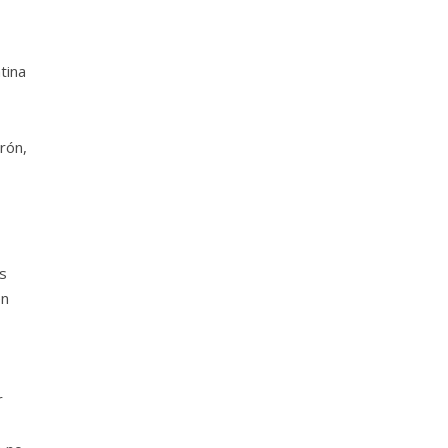
tina
rón,
s
en
r