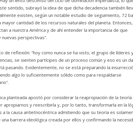
Hay un lento descenso del ciclo de dominación imperialista, lo qu
te sentido, subrayó la idea de que dicha decadencia también llev
ctualmente existen, según un notable estudio de seguimiento, 72 b
la mayor cantidad de los recursos naturales del planeta. Entonces,
tan a nuestra América y de ahí entender la importancia de que
 nuevas perspectivas”.
 de reflexión: “hoy como nunca se ha visto, el grupo de líderes 
rencias, se sienten partícipes de un proceso común y eso es un d
está pasando. Evidentemente, no se está preparando la insurrecci
uyendo algo lo suficientemente sólido como para respaldarse
io”.
ca planteada apostó por considerar la reapropiación de la teoría
apropiarnos y reescribirla y, por lo tanto, transformarla en la ló
os a la causa antietnocéntrica admitiendo que su teoría es solame
e una barrera ideológica creada por ellos y confirmando la necesi