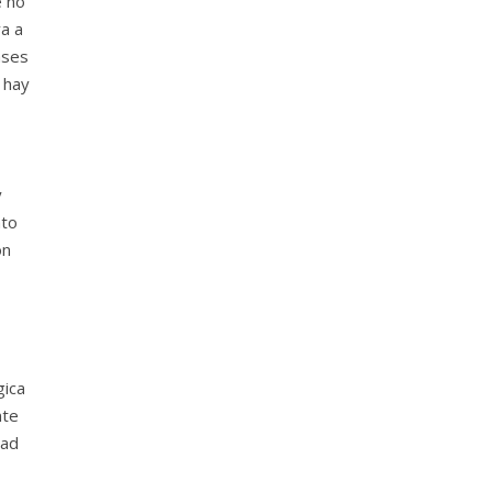
e no
a a
ases
 hay
y
ato
ón
gica
nte
dad