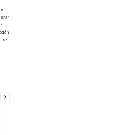
más
perar
e
cción
ibe.