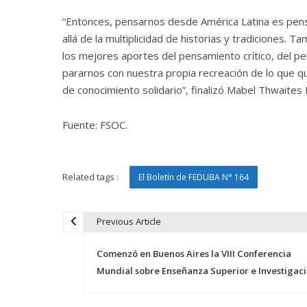
“Entonces, pensarnos desde América Latina es pens
allá de la multiplicidad de historias y tradiciones.
los mejores aportes del pensamiento crítico, del pe
pararnos con nuestra propia recreación de lo que 
de conocimiento solidario”, finalizó Mabel Thwaites 
Fuente: FSOC.
Related tags :
El Boletín de FEDUBA N° 164
Previous Article
N
Comenzó en Buenos Aires la VIII Conferencia
a
Mundial sobre Enseñanza Superior e Investigac