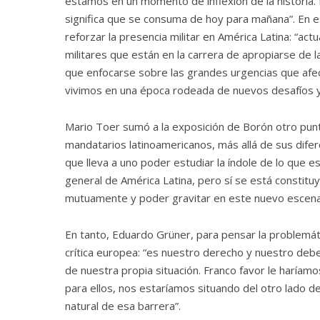
estamos en un momento de inflexión de la historia. 
significa que se consuma de hoy para mañana”. En es
reforzar la presencia militar en América Latina: “a
militares que están en la carrera de apropiarse de 
que enfocarse sobre las grandes urgencias que afec
vivimos en una época rodeada de nuevos desafíos y
Mario Toer sumó a la exposición de Borón otro punto
mandatarios latinoamericanos, más allá de sus dife
que lleva a uno poder estudiar la índole de lo que 
general de América Latina, pero sí se está constit
mutuamente y poder gravitar en este nuevo escenar
En tanto, Eduardo Grüner, para pensar la problemáti
crítica europea: “es nuestro derecho y nuestro deber 
de nuestra propia situación. Franco favor le haríam
para ellos, nos estaríamos situando del otro lado d
natural de esa barrera”.