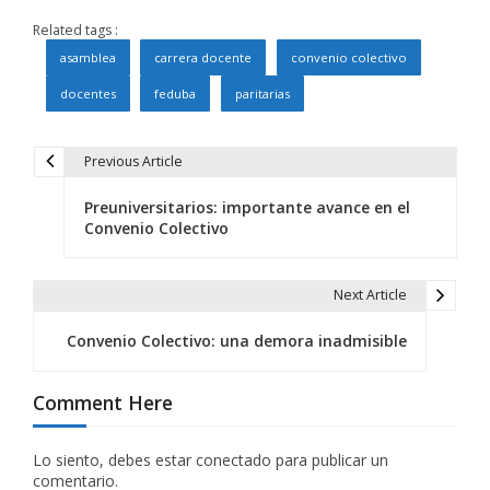
Related tags :
asamblea
carrera docente
convenio colectivo
docentes
feduba
paritarias
Previous Article
N
Preuniversitarios: importante avance en el
a
Convenio Colectivo
v
e
Next Article
g
Convenio Colectivo: una demora inadmisible
a
Comment Here
c
i
Lo siento, debes estar
conectado
para publicar un
comentario.