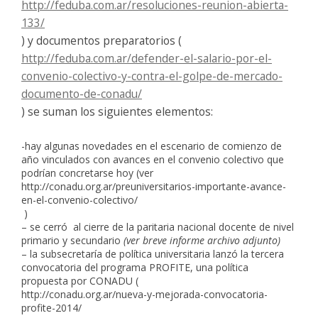
http://feduba.com.ar/resoluciones-reunion-abierta-
133/
) y documentos preparatorios (
http://feduba.com.ar/defender-el-salario-por-el-
convenio-colectivo-y-contra-el-golpe-de-mercado-
documento-de-conadu/
) se suman los siguientes elementos:
-hay algunas novedades en el escenario de comienzo de
año vinculados con avances en el convenio colectivo que
podrían concretarse hoy (ver
http://conadu.org.ar/
preuniversitarios-importante-
avance-
en-el-convenio-
colectivo/
)
– se cerró al cierre de la paritaria nacional docente de nivel
primario y secundario
(ver breve informe archivo adjunto)
– la subsecretaría de política universitaria lanzó la tercera
convocatoria del programa PROFITE, una política
propuesta por CONADU (
http://conadu.org.ar/nueva-y-
mejorada-convocatoria-
profite-
2014/