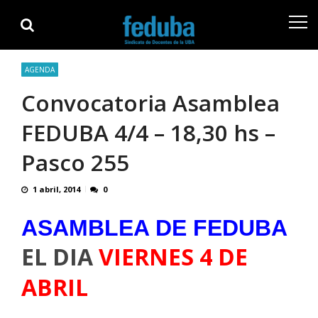
Skip
Skip
to
to
navigation
content
AGENDA
Convocatoria Asamblea
FEDUBA 4/4 – 18,30 hs –
Pasco 255
1 abril, 2014
0
ASAMBLEA DE FEDUBA
EL DIA
VIERNES 4 DE
ABRIL