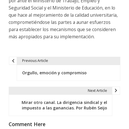
por ante el Ministerio de Trabajo, Empleo y
Seguridad Social y el Ministerio de Educación, en lo
que hace al mejoramiento de la calidad universitaria,
comprometiéndose las partes a aunar esfuerzos
para establecer los mecanismos que se consideren
más apropiados para su implementación.
Previous Article
N
Orgullo, emoción y compromiso
a
v
Next Article
e
Mirar otro canal. La dirigencia sindical y el
g
impuesto a las ganancias. Por Rubén Seijo
a
Comment Here
c