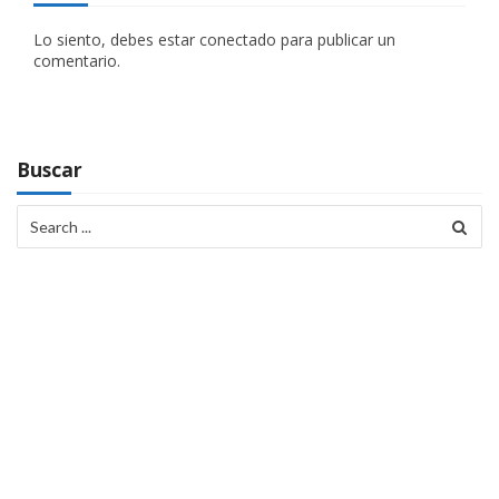
i
Lo siento, debes estar
conectado
para publicar un
comentario.
ó
n
d
Buscar
e
Search
e
for:
n
t
r
a
d
a