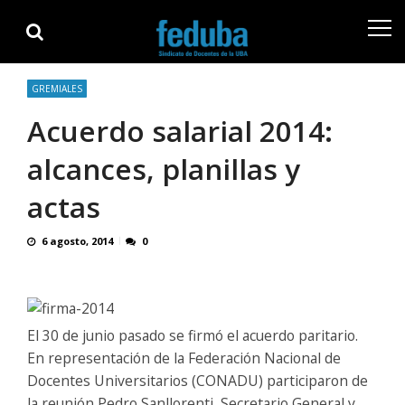
Skip
Skip
to
to
navigation
content
GREMIALES
Acuerdo salarial 2014:
alcances, planillas y
actas
6 agosto, 2014
0
El 30 de junio pasado se firmó el acuerdo paritario.
En representación de la Federación Nacional de
Docentes Universitarios (CONADU) participaron de
la reunión Pedro Sanllorenti, Secretario General y