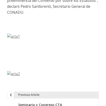
preeminencia del Convenio por sobre los Estatutos”,
declaró Pedro Sanllorenti, Secretario General de
CONADU.
Previous Article
N
Seminario y Congreso CTA