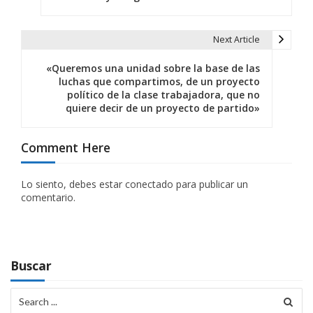
a
v
Next Article
e
«Queremos una unidad sobre la base de las
g
luchas que compartimos, de un proyecto
político de la clase trabajadora, que no
a
quiere decir de un proyecto de partido»
c
Comment Here
i
ó
Lo siento, debes estar
conectado
para publicar un
comentario.
n
d
e
Buscar
e
Search
n
for: