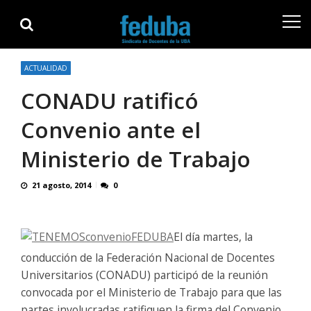
Skip
Skip
to
to
navigation
content
ACTUALIDAD
CONADU ratificó
Convenio ante el
Ministerio de Trabajo
21 agosto, 2014
0
El día martes, la
conducción de la Federación Nacional de Docentes
Universitarios (CONADU) participó de la reunión
convocada por el Ministerio de Trabajo para que las
partes involucradas ratifiquen la firma del Convenio