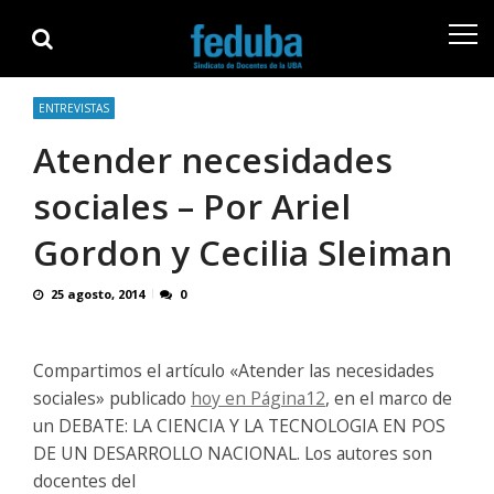
Skip
Skip
to
to
navigation
content
ENTREVISTAS
Atender necesidades
sociales – Por Ariel
Gordon y Cecilia Sleiman
25 agosto, 2014
0
Compartimos el artículo «Atender las necesidades
sociales» publicado
hoy en Página12
, en el marco de
un DEBATE: LA CIENCIA Y LA TECNOLOGIA EN POS
DE UN DESARROLLO NACIONAL. Los autores son
docentes del