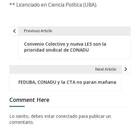
** Licenciado en Ciencia Política (UBA).
Previous Article
N
Convenio Colectivo y nueva LES son la
a
prioridad sindical de CONADU
v
e
Next Article
g
FEDUBA, CONADU y la CTA no paran mañana
a
Comment Here
c
i
Lo siento, debes estar
conectado
para publicar un
comentario.
ó
n