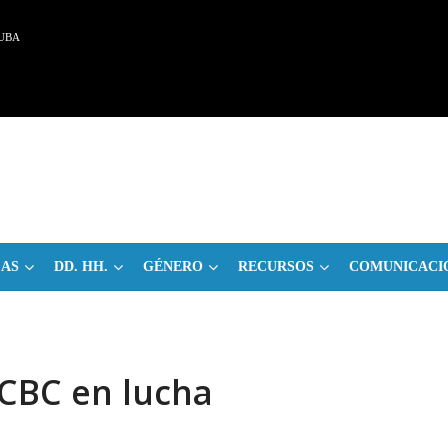
UBA
CAS
DD. HH.
GÉNERO
RECURSOS
COMUNICACI
CBC en lucha