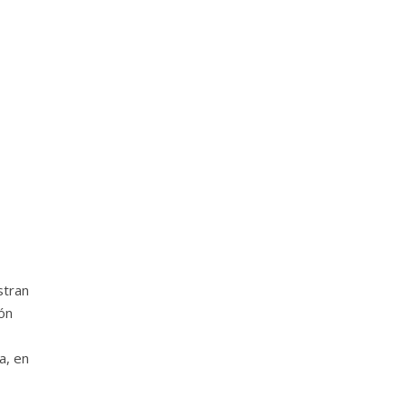
stran
ón
a, en