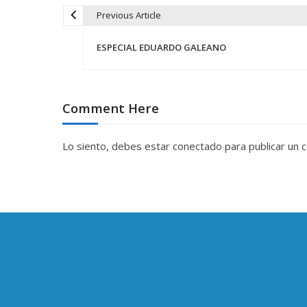
Previous Article
N
ESPECIAL EDUARDO GALEANO
a
v
Comment Here
e
Lo siento, debes estar
conectado
para publicar un 
g
a
c
i
ó