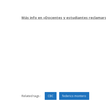
Más info en «Docentes y estudiantes reclamaron
Related tags :
CBC
federico montero