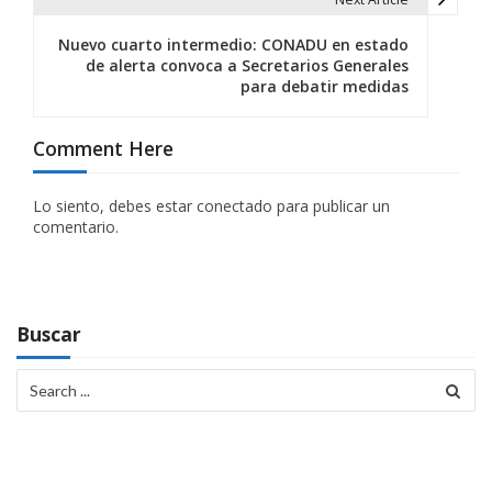
e
g
Nuevo cuarto intermedio: CONADU en estado
de alerta convoca a Secretarios Generales
a
para debatir medidas
c
Comment Here
i
ó
Lo siento, debes estar
conectado
para publicar un
comentario.
n
d
e
Buscar
e
Search
n
for:
t
r