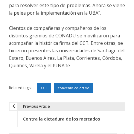
para resolver este tipo de problemas. Ahora se viene
la pelea por la implementación en la UBA”.
Cientos de compañeras y compañeros de los
distintos gremios de CONADU se movilizaron para
acompañar la histórica firma del CCT. Entre otras, se
hicieron presentes las universidades de Santiago del
Estero, Buenos Aires, La Plata, Corrientes, Córdoba,
Quilmes, Varela y el IUNA.fe
Related tags :
CCT
convenio colectivo
Previous Article
N
Contra la dictadura de los mercados
a
v