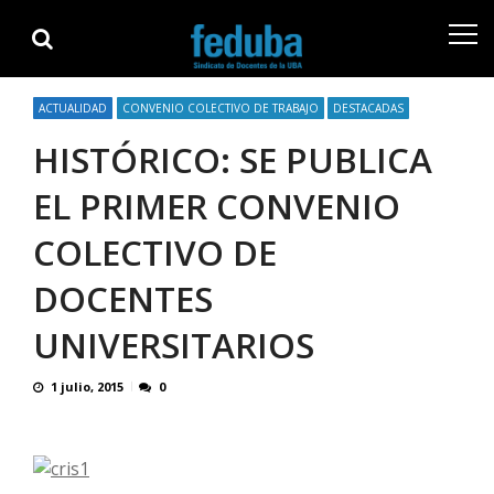
Skip
Skip
to
to
navigation
content
ACTUALIDAD
CONVENIO COLECTIVO DE TRABAJO
DESTACADAS
HISTÓRICO: SE PUBLICA
EL PRIMER CONVENIO
COLECTIVO DE
DOCENTES
UNIVERSITARIOS
1 julio, 2015
0