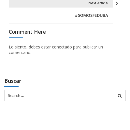
Next Article
e
#SOMOSFEDUBA
g
a
Comment Here
c
Lo siento, debes estar
conectado
para publicar un
i
comentario.
ó
n
Buscar
d
e
Search
for:
e
n
t