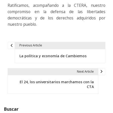
Ratificamos, acompañando a la CTERA, nuestro
compromiso en la defensa de las libertades
democráticas y de los derechos adquiridos por
nuestro pueblo.
Previous Article
N
La política y economía de Cambiemos
a
v
Next Article
e
El 24, los universitarios marchamos con la
g
CTA
a
c
Buscar