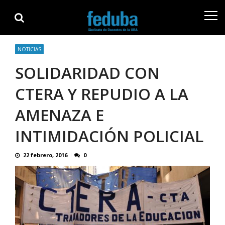
Skip
Skip
to
to
navigation
content
NOTICIAS
SOLIDARIDAD CON
CTERA Y REPUDIO A LA
AMENAZA E
INTIMIDACIÓN POLICIAL
22 febrero, 2016
0