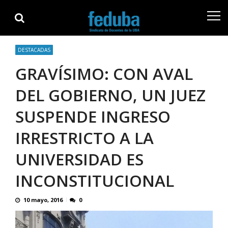
Skip
Skip
to
to
navigation
content
DESTACADAS
GRAVÍSIMO: CON AVAL
DEL GOBIERNO, UN JUEZ
SUSPENDE INGRESO
IRRESTRICTO A LA
UNIVERSIDAD ES
INCONSTITUCIONAL
10 mayo, 2016
0