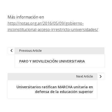
Más información en
http://notas.org.ar/2016/05/09/gobierno-
inconstitucional-acceso-irrestricto-universidades/
Previous Article
N
PARO Y MOVILIZACIÓN UNIVERSITARIA
a
v
Next Article
e
Universitarios ratifican MARCHA unitaria en
g
defensa de la educación superior
a
c