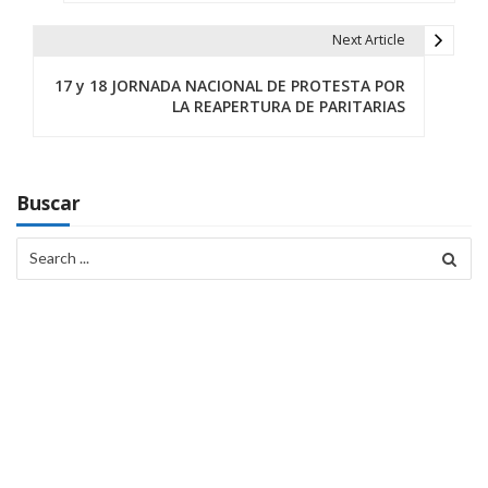
v
Next Article
e
17 y 18 JORNADA NACIONAL DE PROTESTA POR
g
LA REAPERTURA DE PARITARIAS
a
c
Buscar
i
Search
ó
for:
n
d
e
e
n