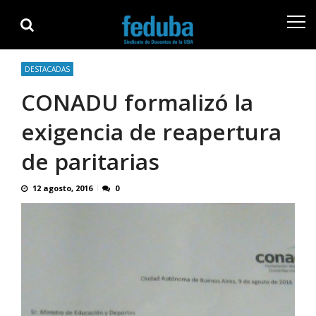
Skip
Skip
to
to
navigation
content
DESTACADAS
CONADU formalizó la
exigencia de reapertura
de paritarias
12 agosto, 2016
0