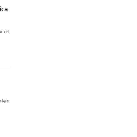
ica
ra el
a l@s