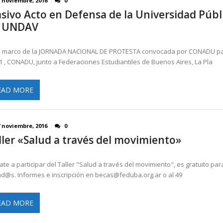
1 noviembre, 2016
0
sivo Acto en Defensa de la Universidad Públ
 UNDAV
l marco de la JORNADA NACIONAL DE PROTESTA convocada por CONADU pa
1 , CONADU, junto a Federaciones Estudiantiles de Buenos Aires, La Pla
EAD MORE
7 noviembre, 2016
0
ller «Salud a través del movimiento»
te a participar del Taller "Salud a través del movimiento", es gratuito par
iad@s. Informes e inscripción en becas@feduba.org.ar o al 49
EAD MORE