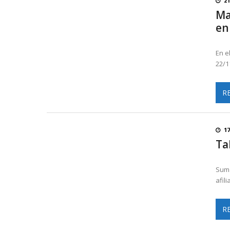
2
Ma
en
En e
22/1
R
1
Ta
Suma
afil
R