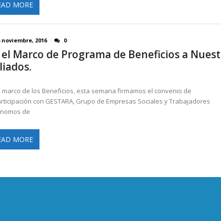
EAD MORE
4 noviembre, 2016
0
 el Marco de Programa de Beneficios a Nuest
liados.
l marco de los Beneficios, esta semana firmamos el convenio de
rticipación con GESTARA, Grupo de Empresas Sociales y Trabajadores
ónomos de
EAD MORE