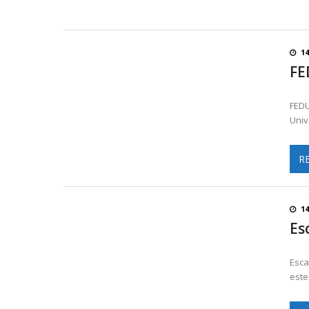
1
FE
FEDU
Univ
R
1
Es
Esca
este