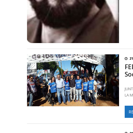
2
FE
So
JUN
LA 
R