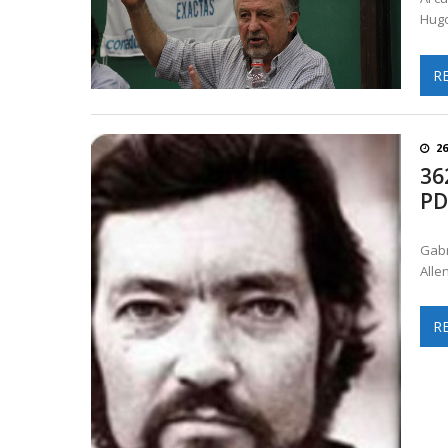
Hugo
R
2
36
PD
Gabr
Alle
R