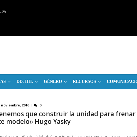
UBA
CAS
DD. HH.
GÉNERO
RECURSOS
COMUNICACI
0 noviembre, 2016
0
enemos que construir la unidad para frenar
te modelo» Hugo Yasky
umplirse un año del "debate" presidencial, organizamos un mano a mano 