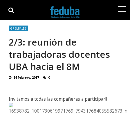
Skip
Skip
to
to
navigation
content
GREMIALES
2/3: reunión de
trabajadoras docentes
UBA hacia el 8M
24 febrero, 2017
0
Invitamos a todas las compañeras a participar!!