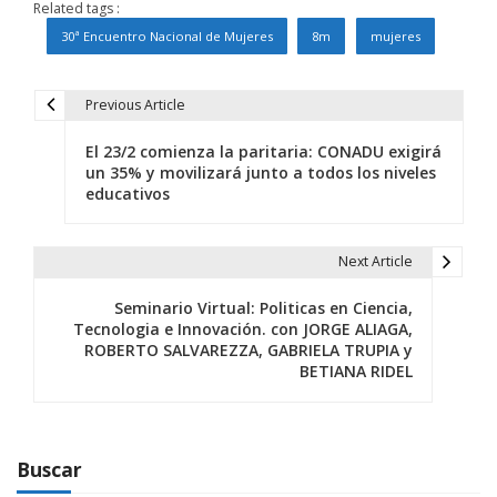
Related tags :
30ª Encuentro Nacional de Mujeres
8m
mujeres
Previous Article
N
El 23/2 comienza la paritaria: CONADU exigirá
a
un 35% y movilizará junto a todos los niveles
educativos
v
e
Next Article
g
Seminario Virtual: Politicas en Ciencia,
a
Tecnologia e Innovación. con JORGE ALIAGA,
ROBERTO SALVAREZZA, GABRIELA TRUPIA y
c
BETIANA RIDEL
i
ó
Buscar
n