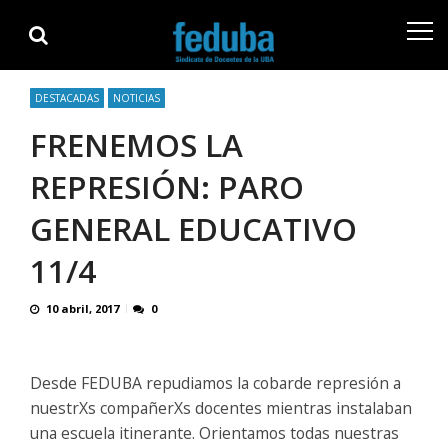
Skip
Skip
to
to
navigation
content
DESTACADAS
NOTICIAS
FRENEMOS LA
REPRESIÓN: PARO
GENERAL EDUCATIVO
11/4
10 abril, 2017
0
Desde FEDUBA repudiamos la cobarde represión a
nuestrXs compañerXs docentes mientras instalaban
una escuela itinerante. Orientamos todas nuestras