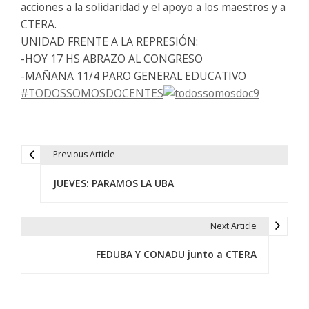
acciones a la solidaridad y el apoyo a los maestros y a
CTERA.
UNIDAD FRENTE A LA REPRESIÓN:
-HOY 17 HS ABRAZO AL CONGRESO
-MAÑANA 11/4 PARO GENERAL EDUCATIVO
#
TODOSSOMOSDOCENTES
Previous Article
N
JUEVES: PARAMOS LA UBA
a
v
Next Article
e
FEDUBA Y CONADU junto a CTERA
g
a