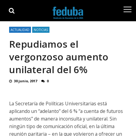
Skip
Skip
to
to
navigation
content
ACTUALIDAD
NOTICIAS
Repudiamos el
vergonzoso aumento
unilateral del 6%
30 junio, 2017
0
La Secretaría de Políticas Universitarias está
aplicando un “adelanto” del 6 % “a cuenta de futuros
aumentos” de manera inconsulta y unilateral. Sin
ningún tipo de comunicación oficial, en la última
reunión paritaria – en la que volvieron a ofrecer un