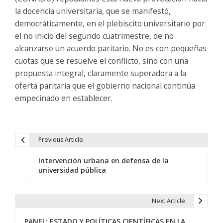
la docencia universitaria, que se manifestó,
democráticamente, en el plebiscito universitario por
el no inicio del segundo cuatrimestre, de no
alcanzarse un acuerdo paritario. No es con pequeñas
cuotas que se resuelve el conflicto, sino con una
propuesta integral, claramente superadora a la
oferta paritaria que el gobierno nacional continúa
empecinado en establecer.
Previous Article
N
Intervención urbana en defensa de la
a
universidad pública
v
e
Next Article
g
PANEL: ESTADO Y POLÍTICAS CIENTÍFICAS EN LA