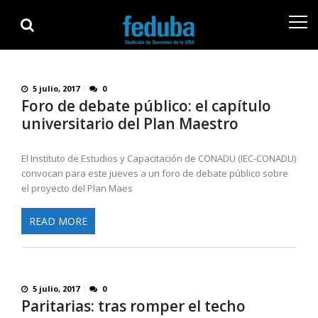
Skip
Skip
to
to
navigation
content
5 julio, 2017
0
Foro de debate público: el capítulo
universitario del Plan Maestro
El Instituto de Estudios y Capacitación de CONADU (IEC-CONADU)
convocan para este jueves a un foro de debate público sobre
el proyecto del Plan Maes
READ MORE
5 julio, 2017
0
Paritarias: tras romper el techo