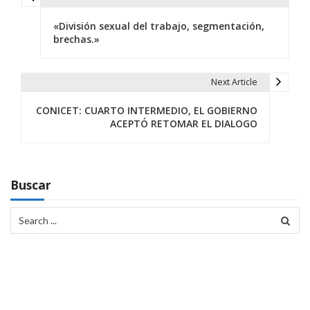
N
«División sexual del trabajo, segmentación,
a
brechas.»
v
e
Next Article
g
CONICET: CUARTO INTERMEDIO, EL GOBIERNO
ACEPTÓ RETOMAR EL DIALOGO
a
c
i
Buscar
ó
Search
for:
n
d
e
e