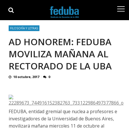
Skip
Skip
to
to
navigation
content
FILOSOFÍA Y LETRAS
AD HONOREM: FEDUBA
MOVILIZA MAÑANA AL
RECTORADO DE LA UBA
10 octubre, 2017
0
FEDUBA, entidad gremial que nuclea a profesores e
investigadores de la Universidad de Buenos Aires,
movilizará mañana miercoles 11 de octubre al