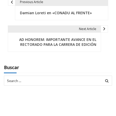
Previous Article
N
Damian Loreti en «CONADU AL FRENTE»
a
v
Next Article
e
AD HONOREM: IMPORTANTE AVANCE EN EL
g
RECTORADO PARA LA CARRERA DE EDICIÓN
a
c
Buscar
i
Search
ó
for:
n
d
e