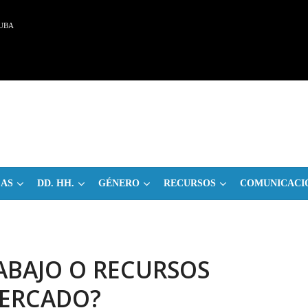
UBA
CAS
DD. HH.
GÉNERO
RECURSOS
COMUNICACI
ABAJO O RECURSOS
ERCADO?