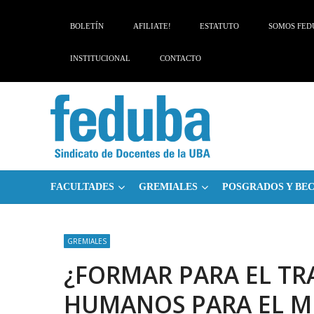
Skip
Skip
to
to
BOLETÍN
AFILIATE!
ESTATUTO
SOMOS FED
navigation
content
INSTITUCIONAL
CONTACTO
FACULTADES
GREMIALES
POSGRADOS Y BE
GREMIALES
¿FORMAR PARA EL TR
HUMANOS PARA EL M