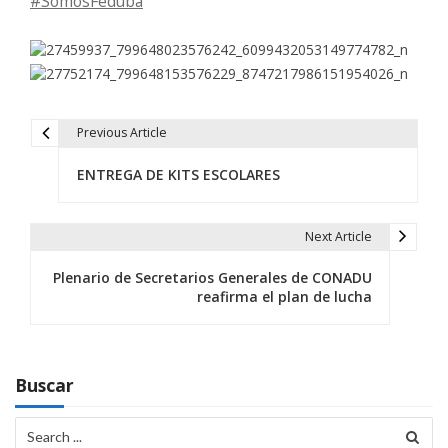
#
SomosFeduba
Previous Article
N
ENTREGA DE KITS ESCOLARES
a
v
Next Article
e
Plenario de Secretarios Generales de CONADU
g
reafirma el plan de lucha
a
c
Buscar
i
Search
ó
for: