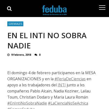
Skip
Skip
to
to
navigation
content
GREMIALES
EN EL INTI NO SOBRA
NADIE
9 febrero, 2018
0
El domingo 4 de febrero participamos en la MESA
ORGANIZACIONES y en la
#
FeriaDeCiencias
en
apoyo a lxs trabajadores del
INTI
junto a lxs
compañerxs Pablo Alcain, Nadia Koziner, Lailau
Toum, Christian Dodaro y Maria Laura Román
#
EnIntiNoSobraNadie
#
LaCienciaNoSeAchica