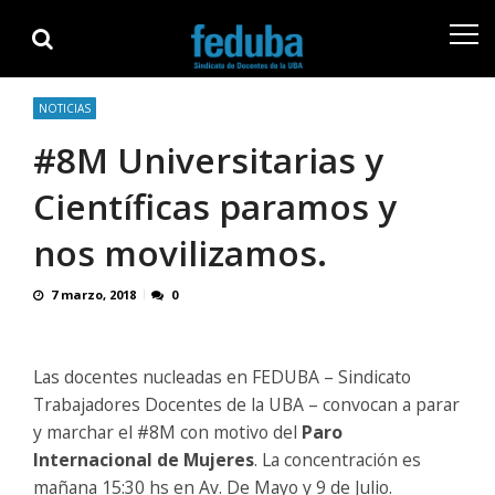
Skip
Skip
to
to
navigation
content
NOTICIAS
#8M Universitarias y
Científicas paramos y
nos movilizamos.
7 marzo, 2018
0
Las docentes nucleadas en FEDUBA – Sindicato
Trabajadores Docentes de la UBA – convocan a parar
y marchar el #8M con motivo del
Paro
Internacional de Mujeres
. La concentración es
mañana 15:30 hs en Av. De Mayo y 9 de Julio.