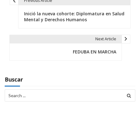
Previous Article
N
Inició la nueva cohorte: Diplomatura en Salud
a
Mental y Derechos Humanos
v
e
Next Article
g
FEDUBA EN MARCHA
a
c
Buscar
i
Search
ó
for:
n
d
e