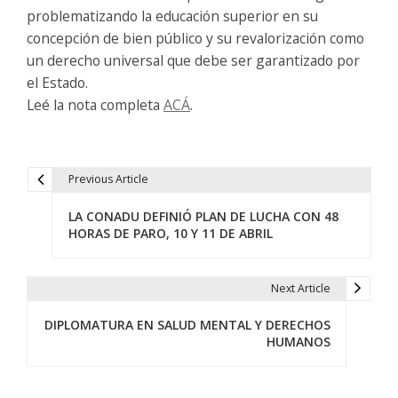
problematizando la educación superior en su
concepción de bien público y su revalorización como
un derecho universal que debe ser garantizado por
el Estado.
Leé la nota completa
ACÁ
.
Previous Article
N
LA CONADU DEFINIÓ PLAN DE LUCHA CON 48
a
HORAS DE PARO, 10 Y 11 DE ABRIL
v
e
Next Article
g
DIPLOMATURA EN SALUD MENTAL Y DERECHOS
HUMANOS
a
c