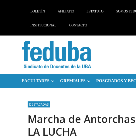
Skip
Skip
to
to
BOLETÍN
AFILIATE!
ESTATUTO
SOMOS FED
navigation
content
INSTITUCIONAL
CONTACTO
FACULTADES
GREMIALES
POSGRADOS Y BE
DESTACADAS
Marcha de Antorchas
LA LUCHA