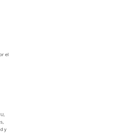
or el
DU,
s,
ad y