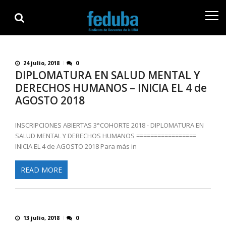
Skip
Skip
to
to
navigation
content
24 julio, 2018
0
DIPLOMATURA EN SALUD MENTAL Y
DERECHOS HUMANOS – INICIA EL 4 de
AGOSTO 2018
INSCRIPCIONES ABIERTAS 3°COHORTE 2018 - DIPLOMATURA EN
SALUD MENTAL Y DERECHOS HUMANOS =================
INICIA EL 4 de AGOSTO 2018 Para más in
READ MORE
13 julio, 2018
0