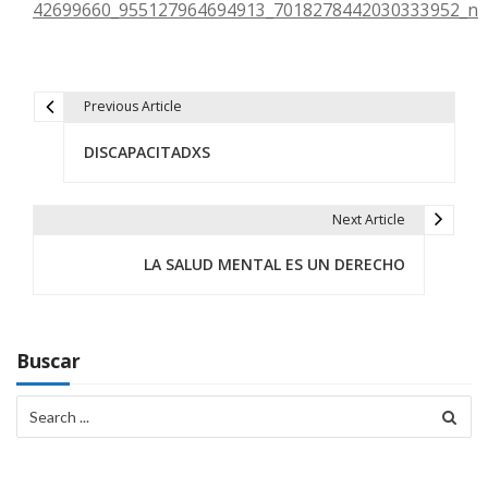
Previous Article
N
DISCAPACITADXS
a
v
Next Article
e
LA SALUD MENTAL ES UN DERECHO
g
a
c
Buscar
i
Search
for:
ó
n