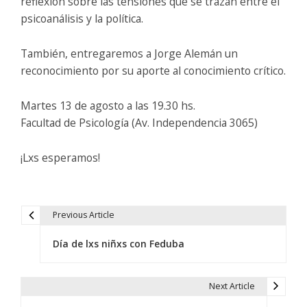
reflexión sobre las tensiones que se trazan entre el
psicoanálisis y la política.
También, entregaremos a Jorge Alemán un
reconocimiento por su aporte al conocimiento crítico.
Martes 13 de agosto a las 19.30 hs.
Facultad de Psicología (Av. Independencia 3065)
¡Lxs esperamos!
Previous Article
N
Día de lxs niñxs con Feduba
a
v
Next Article
e