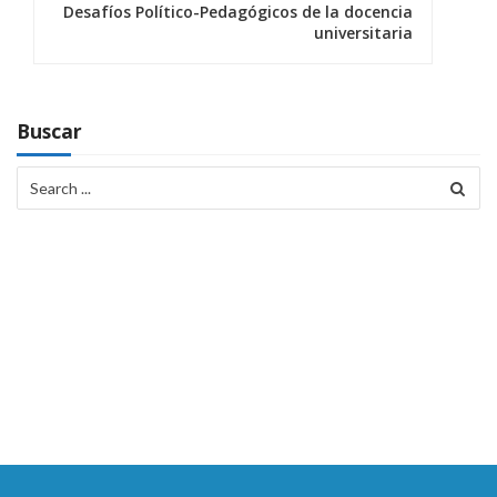
Desafíos Político-Pedagógicos de la docencia
g
universitaria
a
c
Buscar
i
Search
ó
for:
n
d
e
e
n
t
r