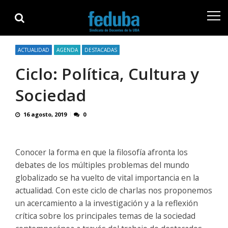
Skip
Skip
to
to
navigation
content
ACTUALIDAD
AGENDA
DESTACADAS
Ciclo: Política, Cultura y
Sociedad
16 agosto, 2019
0
Conocer la forma en que la filosofía afronta los
debates de los múltiples problemas del mundo
globalizado se ha vuelto de vital importancia en la
actualidad. Con este ciclo de charlas nos proponemos
un acercamiento a la investigación y a la reflexión
crítica sobre los principales temas de la sociedad