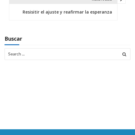
e
g
Resisitir el ajuste y reafirmar la esperanza
a
c
Buscar
i
Search
ó
for:
n
d
e
e
n
t
r