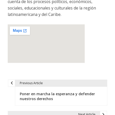
cuenta de los procesos políticos, económicos,
sociales, educacionales y culturales de la región
latinoamericana y del Caribe.
Previous Article
N
Poner en marcha la esperanza y defender
a
nuestros derechos
v
Next Article