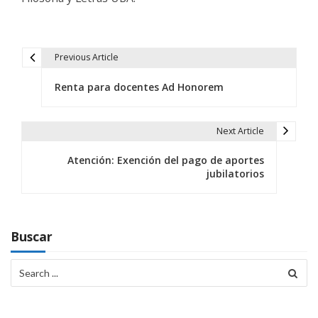
Previous Article
N
Renta para docentes Ad Honorem
a
v
Next Article
e
Atención: Exención del pago de aportes
g
jubilatorios
a
c
Buscar
i
Search
ó
for:
n