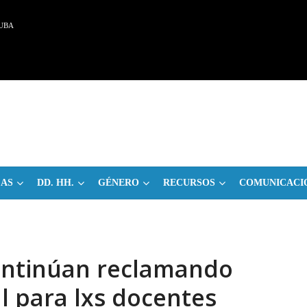
UBA
CAS
DD. HH.
GÉNERO
RECURSOS
COMUNICACI
ntinúan reclamando
l para lxs docentes