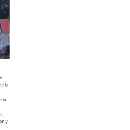
os
de la
 la
la
ión y