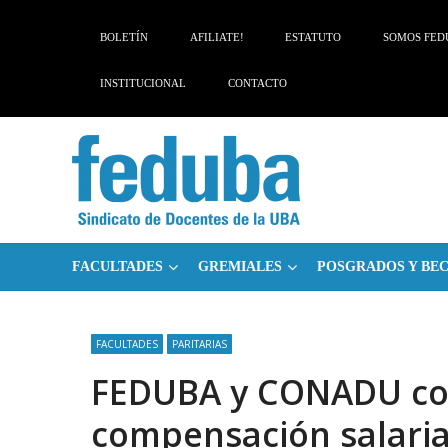
Skip
Skip
to
to
BOLETÍN
AFILIATE!
ESTATUTO
SOMOS FED
navigation
content
INSTITUCIONAL
CONTACTO
FACULTADES
GREMIALES
POSGRADOS Y BE
FACULTADES
PARITARIAS
FEDUBA y CONADU co
compensación salaria