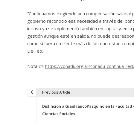
“Continuamos exigiendo una compensación salarial pa
gobierno reconoció esa necesidad a través del bono
incluso ya se implementó también en capital y en la
gestión aunque esté en salida, no puede desrespons
como si fuera un frente más de los que están comp
De Feo.
Nota
👉
https://conadu.org.ar/conadu-continua-r
Previous Article
N
Distinción a GianfrancoPasquino en la Facultad
a
Ciencias Sociales
v