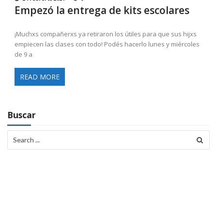
Empezó la entrega de kits escolares
¡Muchxs compañerxs ya retiraron los útiles para que sus hijxs
empiecen las clases con todo! Podés hacerlo lunes y miércoles
de 9 a
READ MORE
Buscar
Search
for: