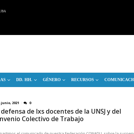
UBA
CAS
DD. HH.
GÉNERO
RECURSOS
COMUNICACI
 junio, 2021
0
 defensa de lxs docentes de la UNSJ y del
nvenio Colectivo de Trabajo
artimos el comunicado de nuestra Federación CONADU, sobre la suspen