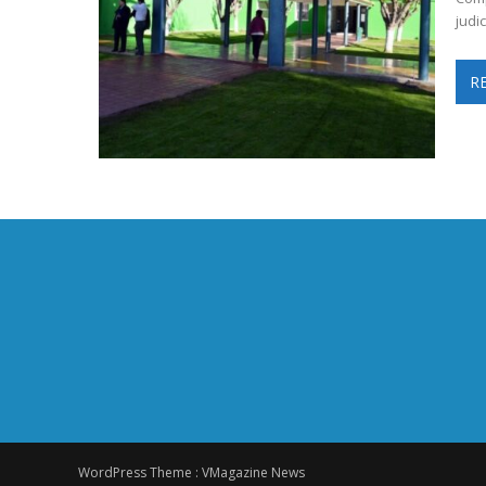
judi
R
WordPress Theme :
VMagazine News