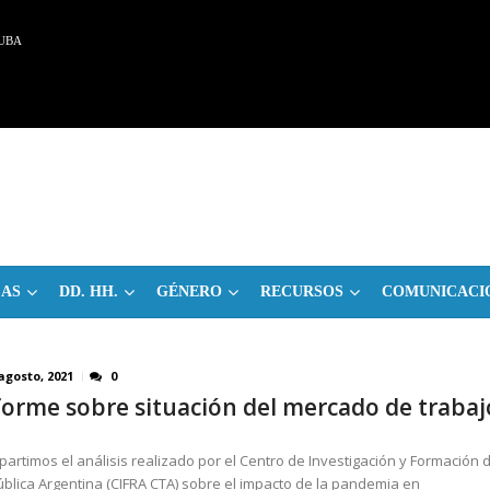
UBA
CAS
DD. HH.
GÉNERO
RECURSOS
COMUNICACI
agosto, 2021
0
forme sobre situación del mercado de trabaj
artimos el análisis realizado por el Centro de Investigación y Formación d
blica Argentina (CIFRA CTA) sobre el impacto de la pandemia en