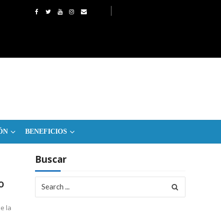
ÓN
BENEFICIOS
Buscar
Search
o
for:
e la