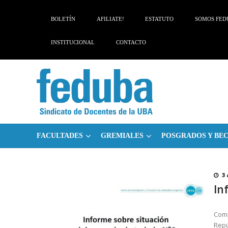
Skip
Skip
to
to
BOLETÍN
AFILIATE!
ESTATUTO
SOMOS FED
navigation
content
INSTITUCIONAL
CONTACTO
FACULTADES
GREMIALES
POSGRADOS Y BE
3 
In
Comp
Repú