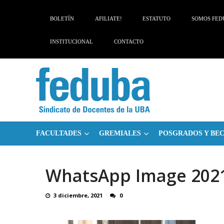
Skip
Skip
to
to
BOLETÍN
AFILIATE!
ESTATUTO
SOMOS FED
navigation
content
INSTITUCIONAL
CONTACTO
FACULTADES
GREMIALES
POSGRADOS Y BE
WhatsApp Image 2021-
3 diciembre, 2021
0