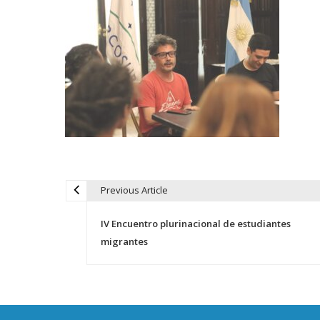
Previous Article
N
IV Encuentro plurinacional de estudiantes
a
migrantes
v
e