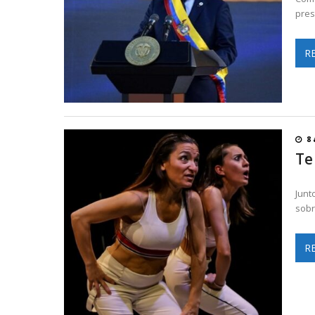
pres
R
8 
Te
Junt
sobr
R