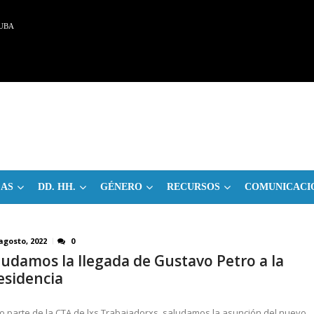
UBA
CAS
DD. HH.
GÉNERO
RECURSOS
COMUNICACI
agosto, 2022
0
ludamos la llegada de Gustavo Petro a la
esidencia
 parte de la CTA de lxs Trabajadorxs, saludamos la asunción del nuevo