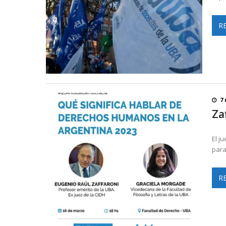
R
7
Za
El j
para
R