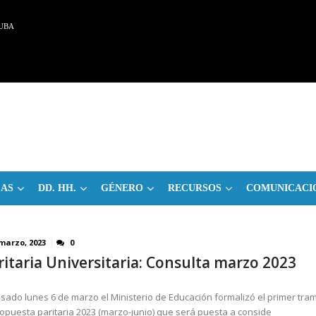
UBA
CAS
DD. HH.
GÉNERO
RECURSOS
COMUNICACI
 marzo, 2023
0
ritaria Universitaria: Consulta marzo 2023
asado lunes 6 de marzo el Ministerio de Educación formalizó el primer tra
ropuesta paritaria 2023 (marzo-junio) que será puesta a conside