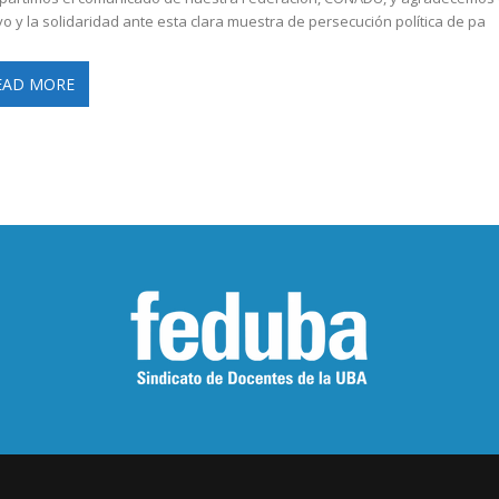
o y la solidaridad ante esta clara muestra de persecución política de pa
EAD MORE