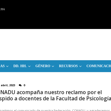
UBA
CAS
DD. HH.
GÉNERO
RECURSOS
COMUNICACI
 abril, 2023
0
NADU acompaña nuestro reclamo por el
spido a docentes de la Facultad de Psicologí
artimos el comunicado de nuestra Federación, CONADU, y agradecemos 