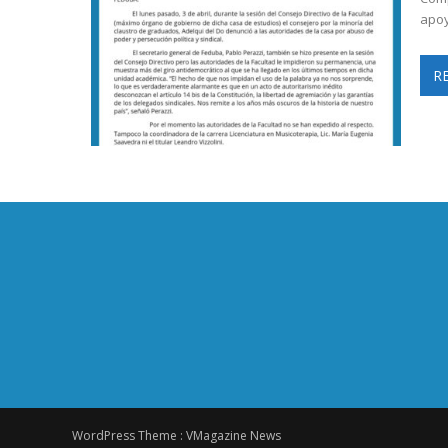
apoy
R
WordPress Theme :
VMagazine News