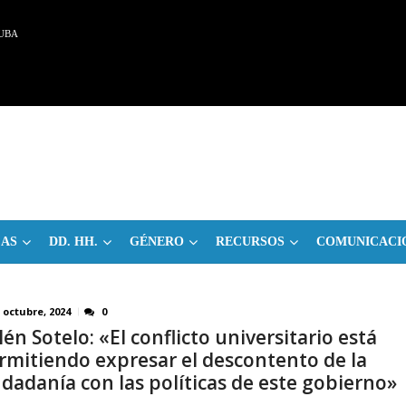
UBA
CAS
DD. HH.
GÉNERO
RECURSOS
COMUNICACI
 octubre, 2024
0
lén Sotelo: «El conflicto universitario está
rmitiendo expresar el descontento de la
udadanía con las políticas de este gobierno»