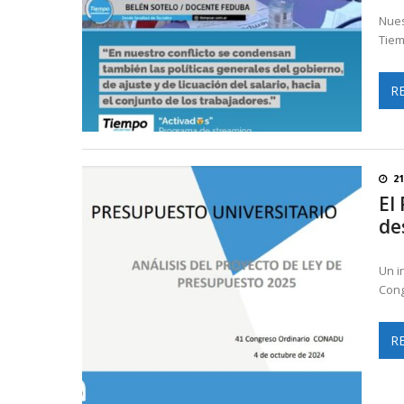
Nues
Tiem
R
21
El
de
Un i
Cong
R