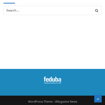
Search
for:
WordPress Theme :
VMagazine News