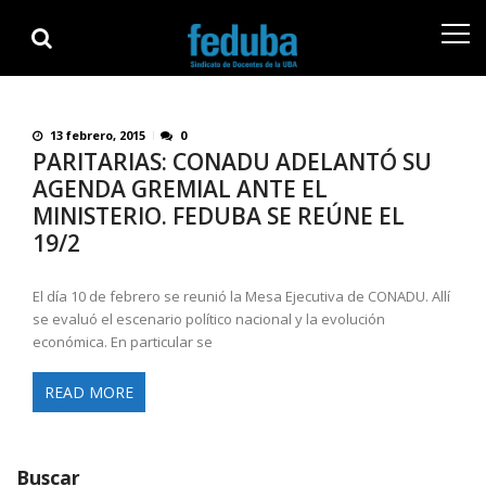
Skip
Skip
to
to
navigation
content
13 febrero, 2015
0
PARITARIAS: CONADU ADELANTÓ SU
AGENDA GREMIAL ANTE EL
MINISTERIO. FEDUBA SE REÚNE EL
19/2
El día 10 de febrero se reunió la Mesa Ejecutiva de CONADU. Allí
se evaluó el escenario político nacional y la evolución
económica. En particular se
READ MORE
Buscar