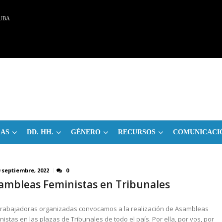
UBA
CAS
DD. HH.
GÉNERO
RECURSOS
COMUNICACI
 septiembre, 2022
0
ambleas Feministas en Tribunales
trabajadoras organizadas convocamos a la realización de Asambleas
nistas en las plazas de Tribunales de todo el país. Por ella, por vos, por