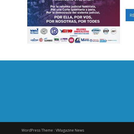
R
WordPress Theme :
VMagazine News