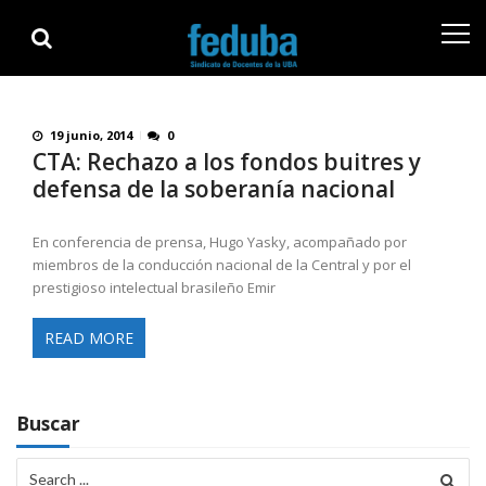
Skip
Skip
to
to
navigation
content
19 junio, 2014
0
CTA: Rechazo a los fondos buitres y
defensa de la soberanía nacional
En conferencia de prensa, Hugo Yasky, acompañado por
miembros de la conducción nacional de la Central y por el
prestigioso intelectual brasileño Emir
READ MORE
Buscar
Search