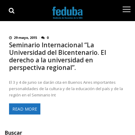
Skip
Skip
to
to
navigation
content
29 mayo, 2015
0
Seminario Internacional “La
Universidad del Bicentenario. El
derecho a la universidad en
perspectiva regional”.
El 3 y 4 de junio se darán cita en Buenos Aires importantes
personalidades de la cultura y de la educación del país y de la
región en el Seminario Int
READ MORE
Buscar