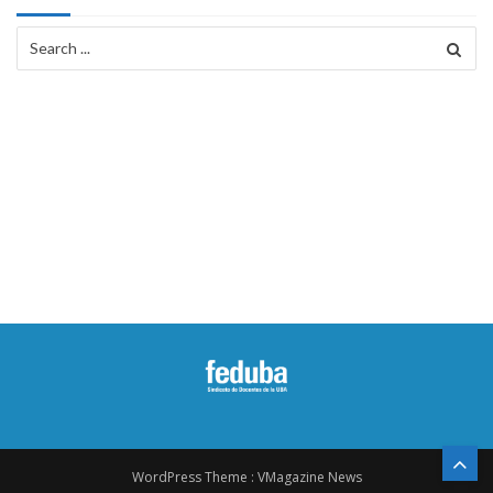
Search
for:
WordPress Theme :
VMagazine News