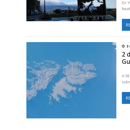
En 1
Reaf
R
2 
2 d
Gu
A 38
sobr
R