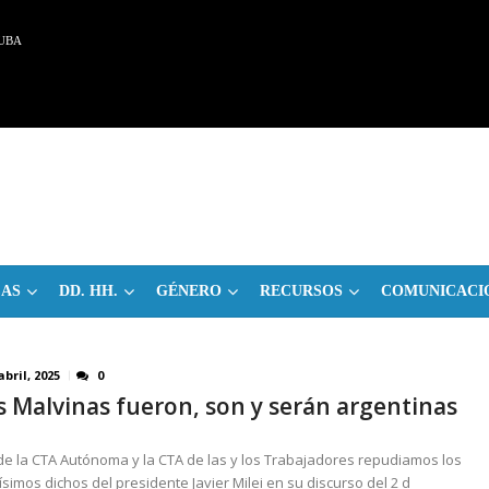
UBA
CAS
DD. HH.
GÉNERO
RECURSOS
COMUNICACI
abril, 2025
0
s Malvinas fueron, son y serán argentinas
e la CTA Autónoma y la CTA de las y los Trabajadores repudiamos los
ísimos dichos del presidente Javier Milei en su discurso del 2 d