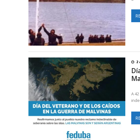
R
2 
Dí
Ma
A 42
inde
R